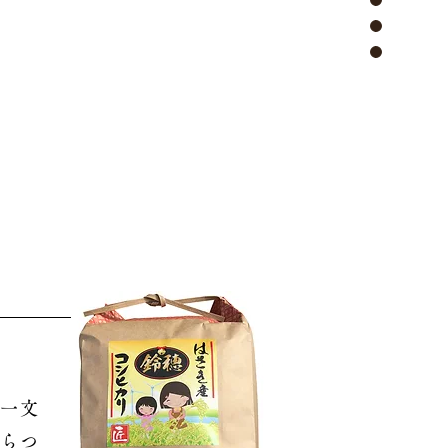
一文
らつ